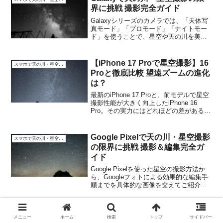
界に挑戦 撮影完全ガイド
Galaxyシリーズのカメラでは、「天体写
真モード」「プロモード」「ナイトモー
ド」を使うことで、星空や天の川を美し
く撮影できます。この記事では、それぞ
れのモードの使い方と違いを、画像を中
心にわかりやすく紹介します。内容はソ
【iPhone 17 Proで星空撮影】16
スマホで天の川・星空撮影
フトウェアアップデ...
Proと徹底比較 望遠ズームの進化
は？
最新のiPhone 17 Proと、前モデルで星空
撮影性能が大きく向上したiPhone 16
Pro。その実力にはどれほどの差があるの
でしょうか？ とくにiPhone 17 Proは望
遠レンズの強化（最大8倍相当）をうたっ
ており、星空でも効...
Google Pixelで天の川・星空撮影
スマホで天の川・星空撮影
の限界に挑戦 撮影＆編集完全ガ
イド
Google Pixelを使った星空の撮影方法か
ら、Googleフォトによる効果的な編集手
順までを具体的な画像を交えてご紹介し
ます。Pixel 9 Pro XLで撮影Googleフォト
で編集（ポップ：50、コントラスト：
30、ブラックポイン...
iPhone 15 vs 15 Pro：星空撮影
スマホで天の川・星空撮影
メニュー
ホーム
検索
トップ
サイドバー
性能比較