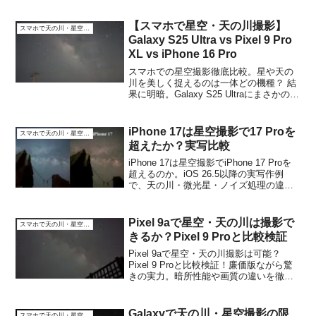
【スマホで星空・天の川撮影】
スマホで天の川・星空撮影
Galaxy S25 Ultra vs Pixel 9 Pro
XL vs iPhone 16 Pro
スマホでの星空撮影徹底比較。星や天の
川を美しく捉えるのは一体どの機種？ 結
果に明暗。Galaxy S25 Ultraにまさかの異
変
iPhone 17は星空撮影で17 Proを
スマホで天の川・星空撮影
超えたか？実写比較
iPhone 17は星空撮影でiPhone 17 Proを
超えるのか。iOS 26.5以降の実写作例
で、天の川・微光星・ノイズ処理の違い
を詳しく比較しました。
Pixel 9aで星空・天の川は撮影で
スマホで天の川・星空撮影
きるか？Pixel 9 Proと比較検証
Pixel 9aで星空・天の川撮影は可能？
Pixel 9 Proと比較検証！廉価版ながら驚
きの実力。暗所性能や画質の違いを徹底
比較。
Galaxyで天の川・星空撮影の限
スマホで天の川・星空撮影