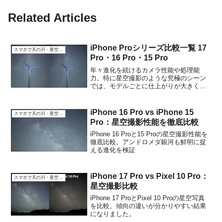
Related Articles
iPhone Proシリーズ比較一覧 17
スマホで天の川・星空撮影
Pro・16 Pro・15 Pro
年々進化を続けるカメラ性能や処理能
力。特に星空撮影のような究極のシーン
では、モデルごとに仕上がりが大きく異
なることがあります。このページでは、
歴代のProシリーズ（17 Pro・16 Pro・15
Pro）の比較記事をまとめてご紹介してい
iPhone 16 Pro vs iPhone 15
スマホで天の川・星空撮影
ま...
Pro：星空撮影性能を徹底比較
iPhone 16 Proと15 Proの星空撮影性能を
徹底比較。アンドロメダ銀河も鮮明に捉
える進化を検証
iPhone 17 Pro vs Pixel 10 Pro：
スマホで天の川・星空撮影
星空撮影比較
iPhone 17 ProとPixel 10 Proの星空写真
を比較。傾向の違いが分かりやすい結果
になりました。